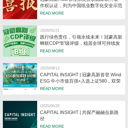
作权认证，列为中国纸业数字化安全示范
案例
READ MORE
/2026/01/21
践行绿色责任，引领永续未来！冠豪高新
蝉联CDP“B”级评级，稳居全球可持续发
展领先行列
READ MORE
/2025/09/12
CAPITAL INSIGHT | 冠豪高新首登 Wind
ESG 中小市值百强+入选上证580，双荣
誉印证高质量发展实力
READ MORE
/2025/06/20
CAPITAL INSIGHT | 共探产融融合新路
径
READ MORE