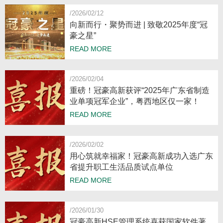
/2026/02/12
向新而行・聚势而进 | 致敬2025年度“冠
豪之星”
READ MORE
/2026/02/04
重磅！冠豪高新获评“2025年广东省制造
业单项冠军企业”，粤西地区仅一家！
READ MORE
/2026/02/02
用心筑就幸福家！冠豪高新成功入选广东
省提升职工生活品质试点单位
READ MORE
/2026/01/30
冠豪高新HSE管理系统喜获国家软件著