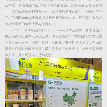
业中唯一具备央企与上市公司背景的企业，冠豪高新全资子公司
——浙江冠豪新材料有限公司（以下简称浙江冠豪），携核心产品
亮相2025Foodaily全球食品饮料创新博览会，集中展示其在食品包
装材料领域的创新成果与综合实力。
2025年3月30日至4月2日，Foodaily创博会暨每日新潮食品节
在上海国家会展中心盛大启幕。浙江冠豪作为“包装创想馆”重点展
区参展单位之一，围绕可持续、功能化、安全性三大维度，全面展
示绿色标签材料解决方案，吸引众多食品饮料企业、材料专家与媒
体关注，展台现场人气持续高涨。