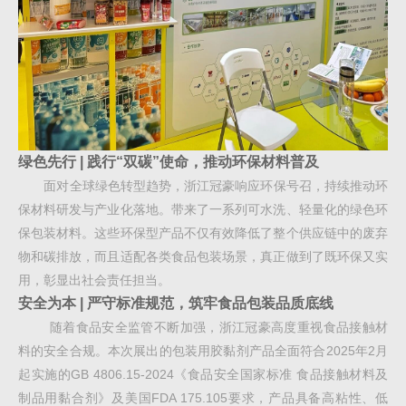
绿色先行 | 践行“双碳”使命，推动环保材料普及
面对全球绿色转型趋势，浙江冠豪响应环保号召，持续推动环
保材料研发与产业化落地。带来了一系列可水洗、轻量化的绿色环
保包装材料。这些环保型产品不仅有效降低了整个供应链中的废弃
物和碳排放，而且适配各类食品包装场景，真正做到了既环保又实
用，彰显出社会责任担当。
安全为本 | 严守标准规范，筑牢食品包装品质底线
随着食品安全监管不断加强，浙江冠豪高度重视食品接触材
料的安全合规。本次展出的包装用胶黏剂产品全面符合2025年2月
起实施的GB 4806.15-2024《食品安全国家标准 食品接触材料及
制品用黏合剂》及美国FDA 175.105要求，产品具备高粘性、低