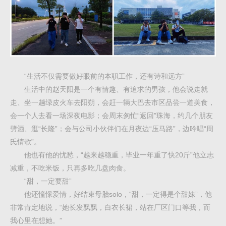
“生活不仅需要做好眼前的本职工作，还有诗和远方”
生活中的赵天阳是一个有情趣、有追求的男孩，他会说走就
走、坐一趟绿皮火车去阳朔，会赶一辆大巴去市区品尝一道美食，
会一个人去看一场深夜电影；会周末匆忙“返回”珠海，约几个朋友
劈酒、逛“长隆”；会与公司小伙伴们在月夜边“压马路”，边吟唱“周
氏情歌”。
他也有他的忧愁，“越来越稳重，毕业一年重了快20斤”他立志
减重，不吃米饭，只再多吃几盘肉食。
“甜，一定要甜”
他还憧憬爱情，好结束母胎solo，“甜，一定得是个甜妹”，他
非常肯定地说，“她长发飘飘，白衣长裙，站在厂区门口等我，而
我心里在想她。”