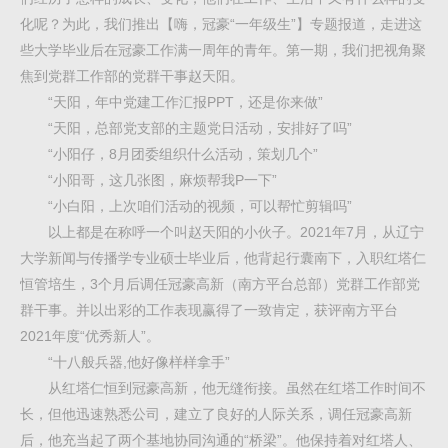
化呢？为此，我们推出【嗨，冠豪“一年级生”】专题报道，走进这
些大学毕业后在冠豪工作满一周年的青年。第一期，我们把视角聚
焦到党群工作部的党群干事赵天阳。
“天阳，年中党建工作汇报PPT，还是你来做”
“天阳，总部党支部的主题党日活动，安排好了吗”
“小阳仔，8月团委组织什么活动，策划几个”
“小阳哥，这几张图，麻烦帮我P一下”
“小白阳，上次咱们活动的视频，可以帮忙剪辑吗”
以上都是在称呼一个叫赵天阳的小伙子。2021年7月，从辽宁
大学新闻与传播学专业硕士毕业后，他背起行囊南下，入职红塔仁
恒管培生，3个月后调任冠豪高新（南方平台总部）党群工作部党
群干事。并以出彩的工作表现赢得了一致肯定，获评南方平台
2021年度“优秀新人”。
“十八般兵器,他好像样样拿手”
从红塔仁恒到冠豪高新，他无缝衔接。虽然在红塔工作时间不
长，但他迅速熟悉公司，建立了良好的人际关系，调任冠豪高新
后，他充当起了两个基地协同沟通的“桥梁”。他保持着对红塔人、