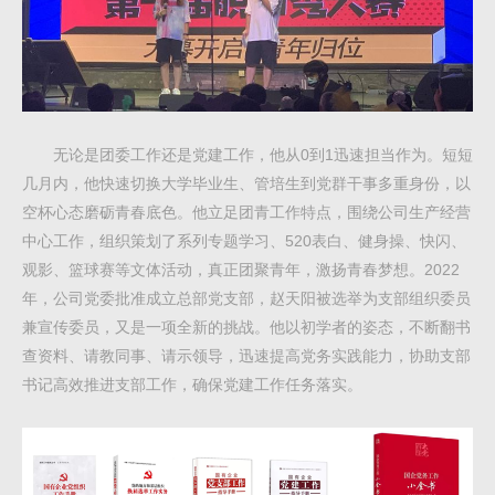
无论是团委工作还是党建工作，他从0到1迅速担当作为。短短
几月内，他快速切换大学毕业生、管培生到党群干事多重身份，以
空杯心态磨砺青春底色。他立足团青工作特点，围绕公司生产经营
中心工作，组织策划了系列专题学习、520表白、健身操、快闪、
观影、篮球赛等文体活动，真正团聚青年，激扬青春梦想。2022
年，公司党委批准成立总部党支部，赵天阳被选举为支部组织委员
兼宣传委员，又是一项全新的挑战。他以初学者的姿态，不断翻书
查资料、请教同事、请示领导，迅速提高党务实践能力，协助支部
书记高效推进支部工作，确保党建工作任务落实。