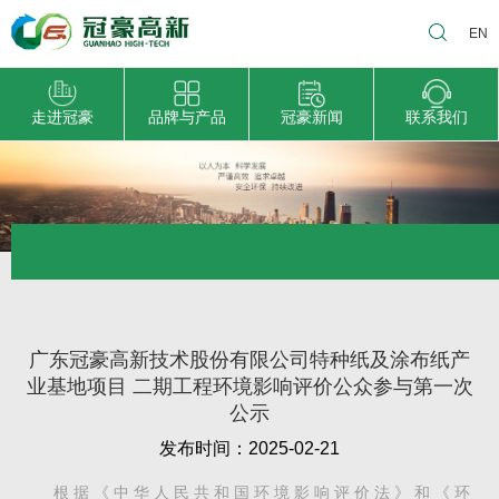
EN
走进冠豪
品牌与产品
冠豪新闻
联系我们
广东冠豪高新技术股份有限公司特种纸及涂布纸产
业基地项目 二期工程环境影响评价公众参与第一次
公示
发布时间：2025-02-21
根 据 《 中 华 人 民 共 和 国 环 境 影 响 评 价 法 》 和 《 环