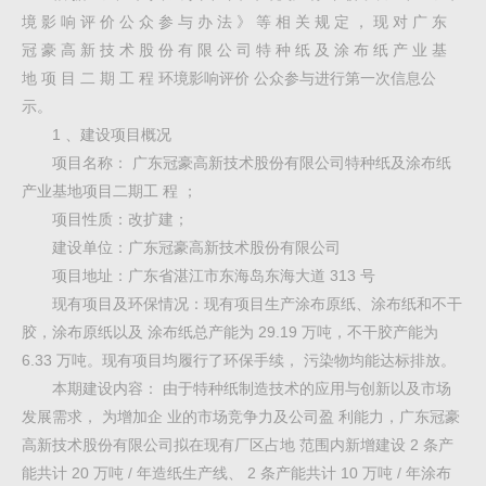
境 影 响 评 价 公 众 参 与 办 法 》 等 相 关 规 定 ， 现 对 广 东
冠 豪 高 新 技 术 股 份 有 限 公 司 特 种 纸 及 涂 布 纸 产 业 基
地 项 目 二 期 工 程 环境影响评价 公众参与进行第一次信息公
示。
1 、建设项目概况
项目名称： 广东冠豪高新技术股份有限公司特种纸及涂布纸
产业基地项目二期工 程 ；
项目性质：改扩建；
建设单位：广东冠豪高新技术股份有限公司
项目地址：广东省湛江市东海岛东海大道 313 号
现有项目及环保情况：现有项目生产涂布原纸、涂布纸和不干
胶，涂布原纸以及 涂布纸总产能为 29.19 万吨，不干胶产能为
6.33 万吨。现有项目均履行了环保手续， 污染物均能达标排放。
本期建设内容： 由于特种纸制造技术的应用与创新以及市场
发展需求， 为增加企 业的市场竞争力及公司盈 利能力，广东冠豪
高新技术股份有限公司拟在现有厂区占地 范围内新增建设 2 条产
能共计 20 万吨 / 年造纸生产线、 2 条产能共计 10 万吨 / 年涂布